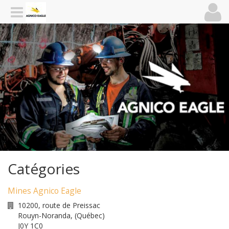
Catégories
Mines Agnico Eagle
10200, route de Preissac
Rouyn-Noranda
,
(Québec)
J0Y 1C0