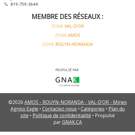
819-759-3644
MEMBRE DES RÉSEAUX :
ZONE
VAL-D'OR
ZONE
AMOS
ZONE
ROUYN-NORANDA
PROPULSÉ PAR
©
2026
AMOS - ROUYN-NORANDA - VAL-D'OR - Mines
Agnico Eagle
•
Contactez-nous
•
Catégories
•
Plan du
site
•
Politique de confidentialité
• Propulsé
par
GNAK.CA